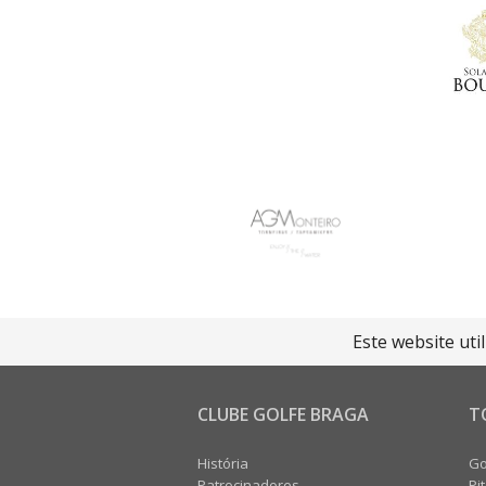
Este website uti
CLUBE GOLFE BRAGA
T
História
Go
Patrocinadores
Pi