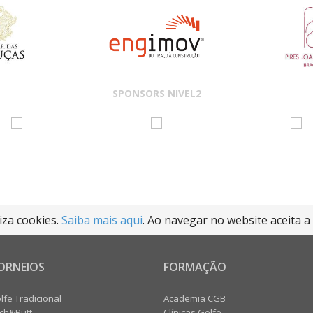
SPONSORS NIVEL2
liza cookies.
Saiba mais aqui
. Ao navegar no website aceita a 
ORNEIOS
FORMAÇÃO
lfe Tradicional
Academia CGB
tch&Putt
Clínicas Golfe